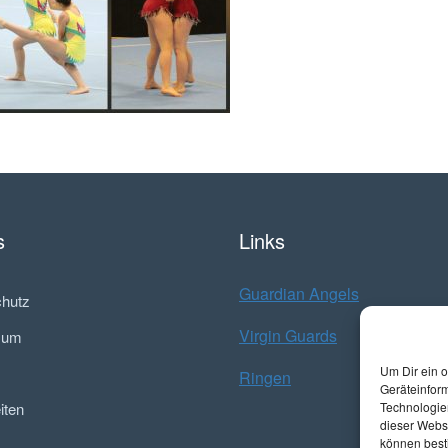
s
Links
Guardian Angels
hutz
Virgin Guards
sum
Um Dir ein 
Ringen
Geräteinfor
Technologien
iten
dieser Websi
können best