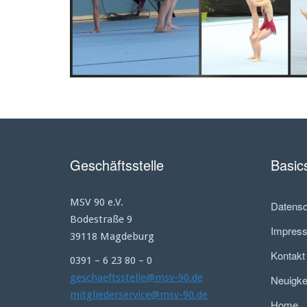
Geschäftsstelle
Basic
MSV 90 e.V.
Datensc
Bodestraße 9
Impres
39118 Magdeburg
Kontakt
0391 – 6 23 80 – 0
geschaeftsstelle@msv-90.de
Neuigke
mitgliederservice@msv-90.de
Home