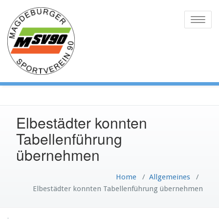
Skip
to
Toggle
content
naviga
Elbestädter konnten
Tabellenführung
übernehmen
Home
/
Allgemeines
/
Elbestädter konnten Tabellenführung übernehmen