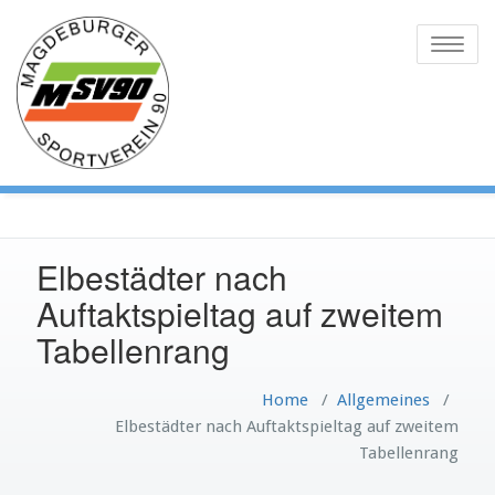
Skip
to
Toggle
content
naviga
Elbestädter nach
Auftaktspieltag auf zweitem
Tabellenrang
Home
/
Allgemeines
/
Elbestädter nach Auftaktspieltag auf zweitem
Tabellenrang