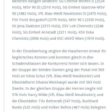
weiteren Rängen landeten: SG Chemie Wolfen II (2524
Holz), MSV 90 III (2510 Holz), SG Einheit Güstrow-MSV
90 (2482 Holz), VfL Blau-Weiß Neukloster II (2475 Holz),
FSV Forst Borgsdorf (2379 Holz), MSV 90 I (2330 Holz),
SV Jena Zwätzen (2315 Holz), ESV Lok Chemnitz (2246
Holz), SG Einheit Arnstadt (2211 Holz), KSV Eska
Chemnitz (2096 Holz) und VSC-ASVÖ Wien (1919 Holz).
In der Einzelwertung zeigten die Hausherren erneut ihr
keglerisches Können und konnten gleich in drei
Schadensklassen die Konkurrenz hinter sich lassen. In
der Gruppe der blinden Damen ging der Pokal mit 569
Holz an Silvia Schur (VfL Blau-Weiß Neukloster) und
Elbestädterin Silvana Weishaupt wurde mit 563 Holz
Zweite. In der gleichen Gruppe der Herren siegte mit
576 Holz Harry Wilde (VfL Blau-Weiß Neukloster); und
die Elbestädter Tilo Behrendt (547 Holz), Burkhard
Ruske (525 Holz) und Volker Behns (467 Holz) belegten